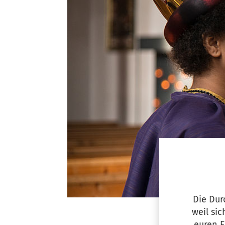
Die Dur
weil si
euren E