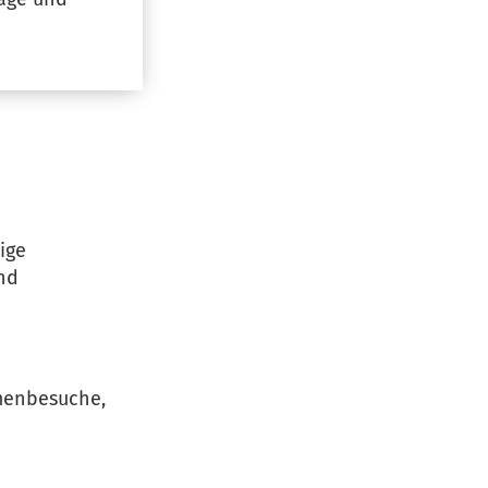
ige
und
rmenbesuche,