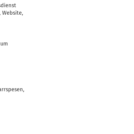
sdienst
, Website,
 zum
arrspesen,