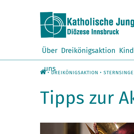
Zum
Inhalt
Über
Dreikönigsaktion
Kind
uns
DREIKÖNIGSAKTION
STERNSING
Tipps zur A