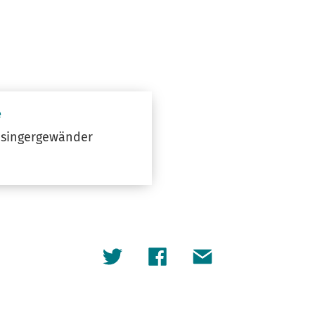
e
nsingergewänder