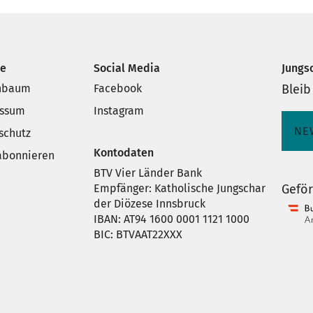
ce
Social Media
Jungs
nbaum
Facebook
Bleib
essum
Instagram
NE
schutz
Kontodaten
 abonnieren
BTV Vier Länder Bank
Empfänger: Katholische Jungschar
Geför
der Diözese Innsbruck
IBAN: AT94 1600 0001 1121 1000
BIC: BTVAAT22XXX