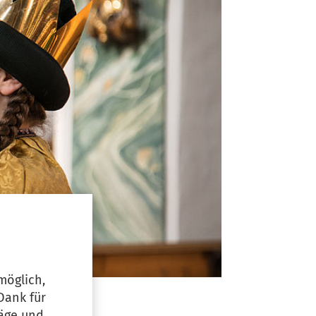
möglich,
Dank für
läge und