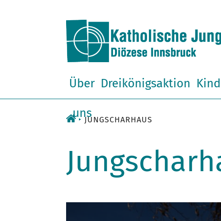
Zum
Inhalt
Über
Dreikönigsaktion
Kind
uns
JUNGSCHARHAUS
Jungscharh