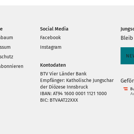
ce
Social Media
Jungs
nbaum
Facebook
Bleib
essum
Instagram
NE
schutz
Kontodaten
 abonnieren
BTV Vier Länder Bank
Empfänger: Katholische Jungschar
Geför
der Diözese Innsbruck
IBAN: AT94 1600 0001 1121 1000
BIC: BTVAAT22XXX