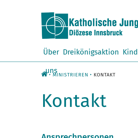
Zum
Inhalt
Über
Dreikönigsaktion
Kind
uns
MINISTRIEREN
KONTAKT
Kontakt
Ansprechpersonen